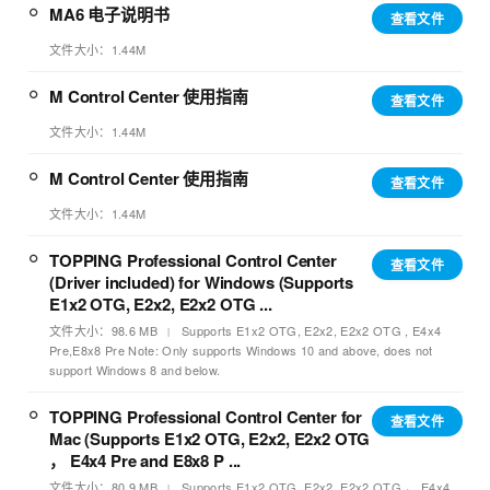
MA6 电子说明书
查看文件
文件大小：1.44M
M Control Center 使用指南
查看文件
文件大小：1.44M
M Control Center 使用指南
查看文件
文件大小：1.44M
TOPPING Professional Control Center
查看文件
(Driver included) for Windows (Supports
E1x2 OTG, E2x2, E2x2 OTG ...
文件大小：98.6 MB
Supports E1x2 OTG, E2x2, E2x2 OTG , E4x4
Pre,E8x8 Pre Note: Only supports Windows 10 and above, does not
support Windows 8 and below.
TOPPING Professional Control Center for
查看文件
Mac (Supports E1x2 OTG, E2x2, E2x2 OTG
， E4x4 Pre and E8x8 P ...
文件大小：80.9 MB
Supports E1x2 OTG, E2x2, E2x2 OTG ， E4x4